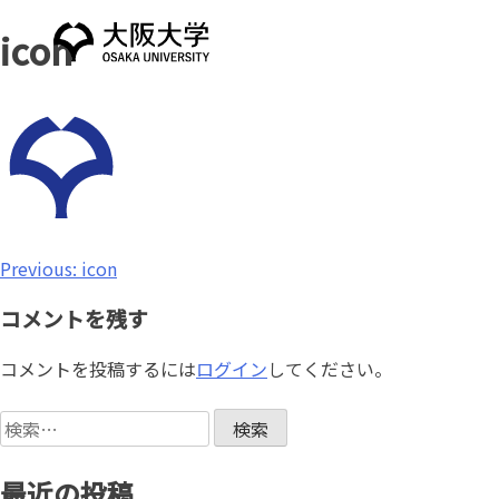
Skip
icon
to
content
投
Previous:
icon
稿
コメントを残す
ナ
コメントを投稿するには
ログイン
してください。
ビ
検
ゲ
索:
ー
最近の投稿