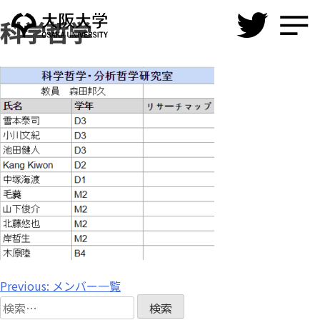
Skip
科学哲学
to
content
投
Previous:
メンバー一覧
検
稿
索: