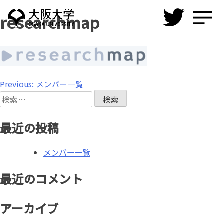
Skip
researchmap
to
content
投
Previous:
メンバー一覧
検
稿
索:
ナ
最近の投稿
ビ
メンバー一覧
ゲ
ー
最近のコメント
シ
アーカイブ
ョ