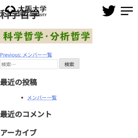
Skip
科学哲学
to
content
投
Previous:
メンバー一覧
検
稿
索:
ナ
最近の投稿
ビ
メンバー一覧
ゲ
ー
最近のコメント
シ
アーカイブ
ョ