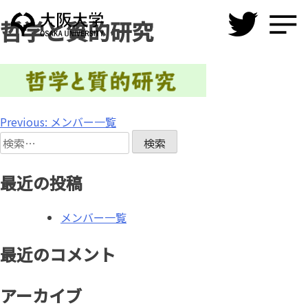
Skip
哲学と質的研究
to
content
投
Previous:
メンバー一覧
検
稿
索:
ナ
最近の投稿
ビ
メンバー一覧
ゲ
ー
最近のコメント
シ
アーカイブ
ョ